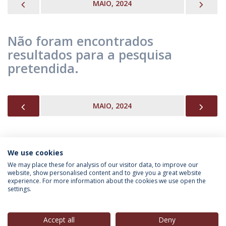
PREVIOUS
NEX
MAIO, 2024
Não foram encontrados
resultados para a pesquisa
pretendida.
PREVIOUS
NEX
MAIO, 2024
We use cookies
INFORMAÇÃO PARA
We may place these for analysis of our visitor data, to improve our
website, show personalised content and to give you a great website
experience. For more information about the cookies we use open the
settings.
Política de Privacidade
Termos & Condições
Direitos do Titular dos Dados
Accept all
Deny