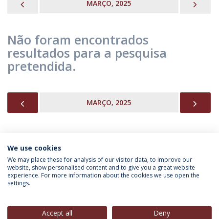
PREVIOUS
NEX
MARÇO, 2025
Não foram encontrados
resultados para a pesquisa
pretendida.
PREVIOUS
NEX
MARÇO, 2025
We use cookies
INFORMAÇÃO PARA
We may place these for analysis of our visitor data, to improve our
website, show personalised content and to give you a great website
experience. For more information about the cookies we use open the
settings.
Política de Privacidade
Termos & Condições
Direitos do Titular dos Dados
Accept all
Deny