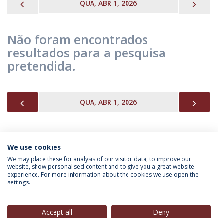
PREVIOUS
NEX
QUA, ABR 1, 2026
Não foram encontrados
resultados para a pesquisa
pretendida.
PREVIOUS
NEX
QUA, ABR 1, 2026
We use cookies
INFORMAÇÃO PARA
We may place these for analysis of our visitor data, to improve our
website, show personalised content and to give you a great website
experience. For more information about the cookies we use open the
settings.
Política de Privacidade
Termos & Condições
Direitos do Titular dos Dados
Accept all
Deny