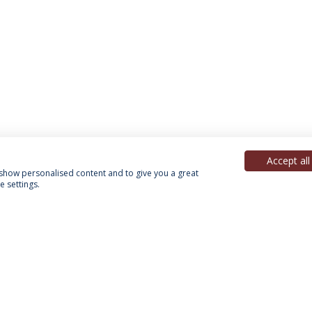
Accept all
, show personalised content and to give you a great
 settings.
Política de Privacidade
Termos & Condições
Direitos do Titular dos Dados