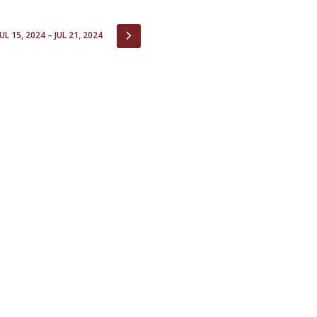
Open Day - Cimeira de Segurança IEP
I
Palestra Anual Alexis de Tocqueville
IOUS
NEXT
JUL 15, 2024 – JUL 21, 2024
Conferências do Atlântico
Seminários Internacionais
Palestra Anual Winston Churchill
IEP Alumni Club
Career Day