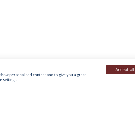
Accept all
, show personalised content and to give you a great
 settings.
Política de Privacidade
Termos & Condições
Direitos do Titular dos Dados