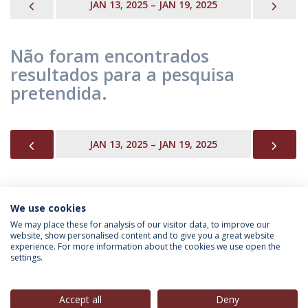
PREVIOUS
NEX
JAN 13, 2025 – JAN 19, 2025
Não foram encontrados
resultados para a pesquisa
pretendida.
PREVIOUS
NEX
JAN 13, 2025 – JAN 19, 2025
We use cookies
INFORMAÇÃO PARA
We may place these for analysis of our visitor data, to improve our
website, show personalised content and to give you a great website
experience. For more information about the cookies we use open the
settings.
Política de Privacidade
Termos & Condições
Direitos do Titular dos Dados
Accept all
Deny