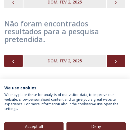
PREVIOUS
NEX
DOM, FEV 2, 2025
Não foram encontrados
resultados para a pesquisa
pretendida.
PREVIOUS
NEX
DOM, FEV 2, 2025
We use cookies
INFORMAÇÃO PARA
We may place these for analysis of our visitor data, to improve our
website, show personalised content and to give you a great website
experience. For more information about the cookies we use open the
settings.
Política de Privacidade
Termos & Condições
Direitos do Titular dos Dados
Accept all
Deny