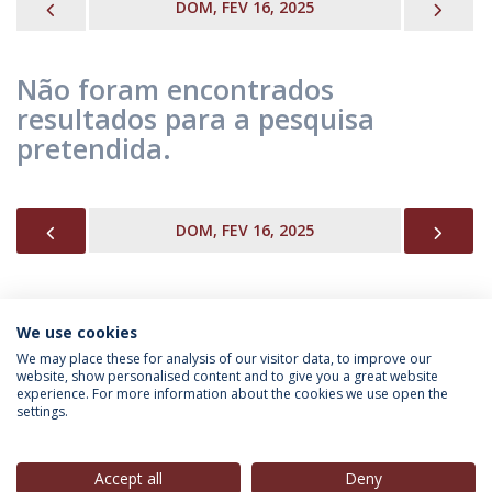
PREVIOUS
NEX
DOM, FEV 16, 2025
Não foram encontrados
resultados para a pesquisa
pretendida.
PREVIOUS
NEX
DOM, FEV 16, 2025
We use cookies
INFORMAÇÃO PARA
We may place these for analysis of our visitor data, to improve our
website, show personalised content and to give you a great website
experience. For more information about the cookies we use open the
settings.
Política de Privacidade
Termos & Condições
Direitos do Titular dos Dados
Accept all
Deny