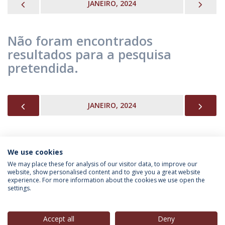
PREVIOUS
NEX
JANEIRO, 2024
Não foram encontrados
resultados para a pesquisa
pretendida.
PREVIOUS
NEX
JANEIRO, 2024
We use cookies
INFORMAÇÃO PARA
We may place these for analysis of our visitor data, to improve our
website, show personalised content and to give you a great website
experience. For more information about the cookies we use open the
settings.
Política de Privacidade
Termos & Condições
Direitos do Titular dos Dados
Accept all
Deny