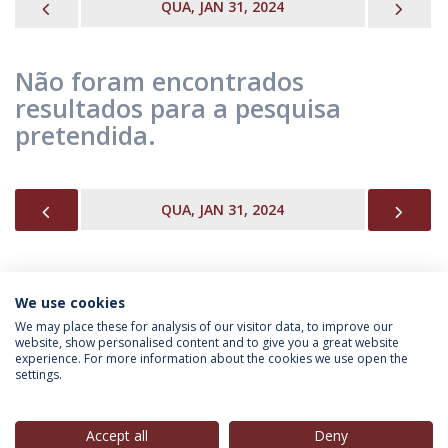
PREVIOUS
NEX
QUA, JAN 31, 2024
Não foram encontrados
resultados para a pesquisa
pretendida.
PREVIOUS
NEX
QUA, JAN 31, 2024
We use cookies
INFORMAÇÃO PARA
We may place these for analysis of our visitor data, to improve our
website, show personalised content and to give you a great website
experience. For more information about the cookies we use open the
settings.
Política de Privacidade
Termos & Condições
Direitos do Titular dos Dados
Accept all
Deny