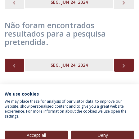
PREVIOUS
NEX
SEG, JUN 24, 2024
Não foram encontrados
resultados para a pesquisa
pretendida.
PREVIOUS
NEX
SEG, JUN 24, 2024
We use cookies
INFORMAÇÃO PARA
We may place these for analysis of our visitor data, to improve our
website, show personalised content and to give you a great website
experience. For more information about the cookies we use open the
settings.
Política de Privacidade
Termos & Condições
Direitos do Titular dos Dados
Accept all
Deny