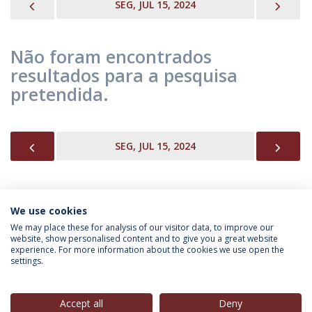
PREVIOUS
NEX
SEG, JUL 15, 2024
Não foram encontrados
resultados para a pesquisa
pretendida.
PREVIOUS
NEX
SEG, JUL 15, 2024
We use cookies
INFORMAÇÃO PARA
We may place these for analysis of our visitor data, to improve our
website, show personalised content and to give you a great website
experience. For more information about the cookies we use open the
settings.
Política de Privacidade
Termos & Condições
Direitos do Titular dos Dados
Accept all
Deny