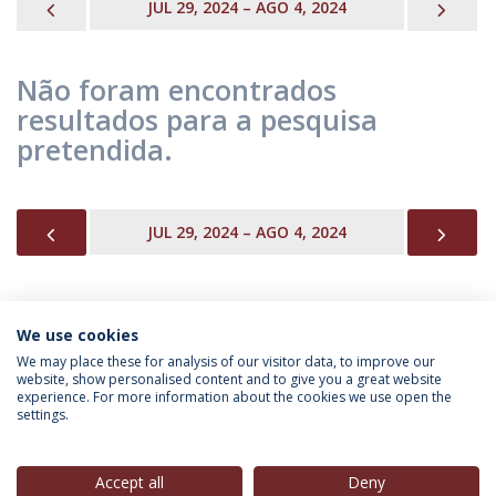
PREVIOUS
NEX
JUL 29, 2024 – AGO 4, 2024
Não foram encontrados
resultados para a pesquisa
pretendida.
PREVIOUS
NEX
JUL 29, 2024 – AGO 4, 2024
We use cookies
INFORMAÇÃO PARA
We may place these for analysis of our visitor data, to improve our
website, show personalised content and to give you a great website
experience. For more information about the cookies we use open the
settings.
Política de Privacidade
Termos & Condições
Direitos do Titular dos Dados
Accept all
Deny