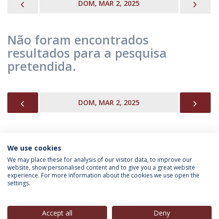
PREVIOUS
NEX
DOM, MAR 2, 2025
Não foram encontrados
resultados para a pesquisa
pretendida.
PREVIOUS
NEX
DOM, MAR 2, 2025
We use cookies
INFORMAÇÃO PARA
We may place these for analysis of our visitor data, to improve our
website, show personalised content and to give you a great website
experience. For more information about the cookies we use open the
settings.
Política de Privacidade
Termos & Condições
Direitos do Titular dos Dados
Accept all
Deny