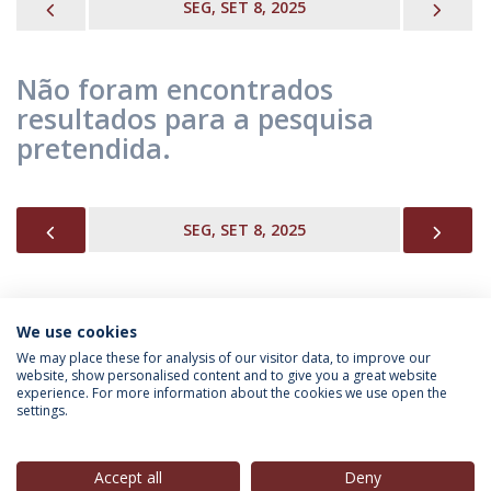
PREVIOUS
NEX
SEG, SET 8, 2025
Não foram encontrados
resultados para a pesquisa
pretendida.
PREVIOUS
NEX
SEG, SET 8, 2025
We use cookies
INFORMAÇÃO PARA
We may place these for analysis of our visitor data, to improve our
website, show personalised content and to give you a great website
experience. For more information about the cookies we use open the
settings.
Política de Privacidade
Termos & Condições
Direitos do Titular dos Dados
Accept all
Deny