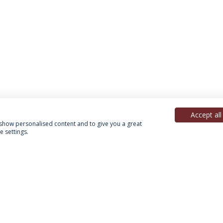
Accept all
, show personalised content and to give you a great
 settings.
Política de Privacidade
Termos & Condições
Direitos do Titular dos Dados