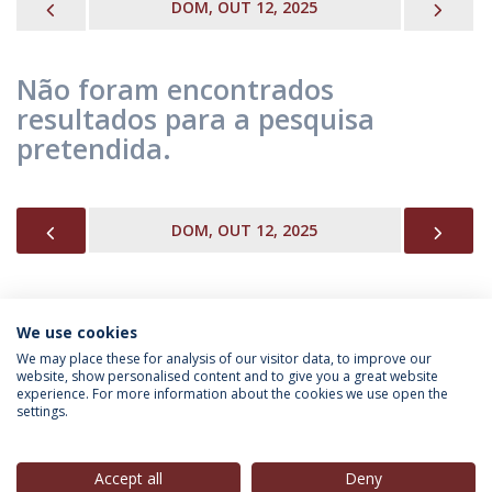
PREVIOUS
NEX
DOM, OUT 12, 2025
Não foram encontrados
resultados para a pesquisa
pretendida.
PREVIOUS
NEX
DOM, OUT 12, 2025
We use cookies
INFORMAÇÃO PARA
We may place these for analysis of our visitor data, to improve our
website, show personalised content and to give you a great website
experience. For more information about the cookies we use open the
settings.
Política de Privacidade
Termos & Condições
Direitos do Titular dos Dados
Accept all
Deny