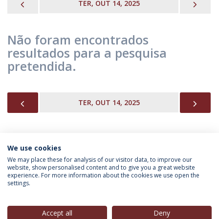
PREVIOUS
NEX
TER, OUT 14, 2025
Não foram encontrados
resultados para a pesquisa
pretendida.
PREVIOUS
NEX
TER, OUT 14, 2025
We use cookies
INFORMAÇÃO PARA
We may place these for analysis of our visitor data, to improve our
website, show personalised content and to give you a great website
experience. For more information about the cookies we use open the
settings.
Política de Privacidade
Termos & Condições
Direitos do Titular dos Dados
Accept all
Deny