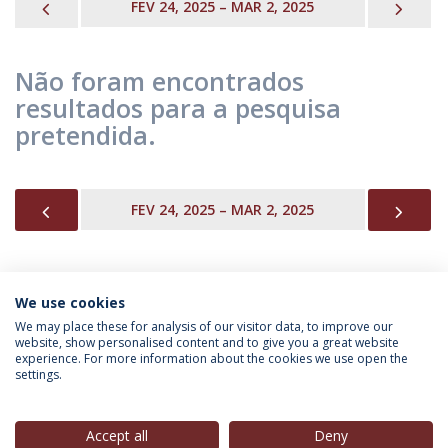
PREVIOUS
NEX
FEV 24, 2025 – MAR 2, 2025
Não foram encontrados
resultados para a pesquisa
pretendida.
PREVIOUS
NEX
FEV 24, 2025 – MAR 2, 2025
We use cookies
INFORMAÇÃO PARA
We may place these for analysis of our visitor data, to improve our
website, show personalised content and to give you a great website
experience. For more information about the cookies we use open the
settings.
Política de Privacidade
Termos & Condições
Direitos do Titular dos Dados
Accept all
Deny