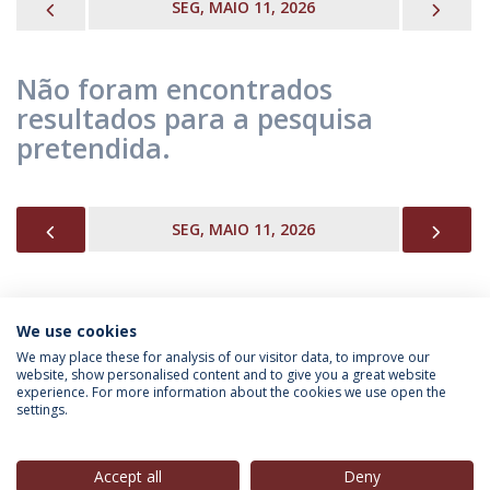
PREVIOUS
NEX
SEG, MAIO 11, 2026
Não foram encontrados
resultados para a pesquisa
pretendida.
PREVIOUS
NEX
SEG, MAIO 11, 2026
We use cookies
INFORMAÇÃO PARA
We may place these for analysis of our visitor data, to improve our
website, show personalised content and to give you a great website
experience. For more information about the cookies we use open the
settings.
Política de Privacidade
Termos & Condições
Direitos do Titular dos Dados
Accept all
Deny