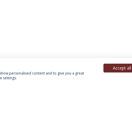
Accept all
, show personalised content and to give you a great
 settings.
Política de Privacidade
Termos & Condições
Direitos do Titular dos Dados