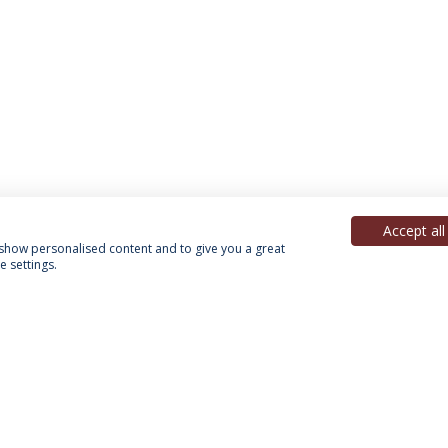
Accept all
, show personalised content and to give you a great
 settings.
Política de Privacidade
Termos & Condições
Direitos do Titular dos Dados