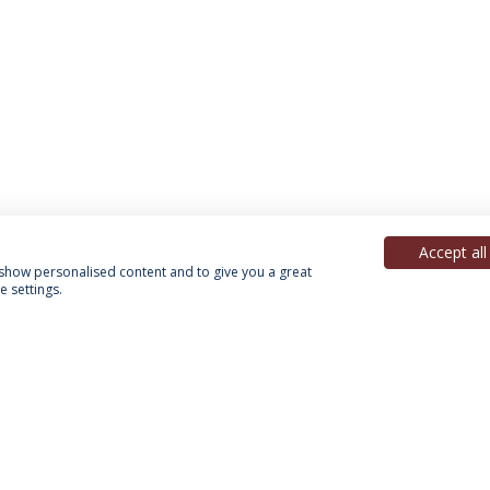
Accept all
, show personalised content and to give you a great
 settings.
Política de Privacidade
Termos & Condições
Direitos do Titular dos Dados