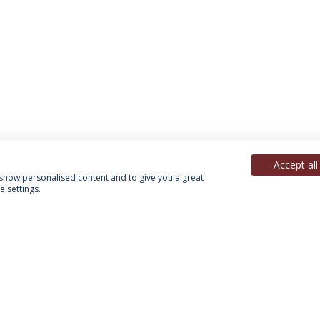
Accept all
, show personalised content and to give you a great
 settings.
Política de Privacidade
Termos & Condições
Direitos do Titular dos Dados