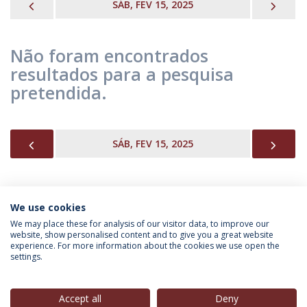
PREVIOUS
NEX
SÁB, FEV 15, 2025
Não foram encontrados
resultados para a pesquisa
pretendida.
PREVIOUS
NEX
SÁB, FEV 15, 2025
We use cookies
INFORMAÇÃO PARA
We may place these for analysis of our visitor data, to improve our
website, show personalised content and to give you a great website
experience. For more information about the cookies we use open the
settings.
Política de Privacidade
Termos & Condições
Direitos do Titular dos Dados
Accept all
Deny