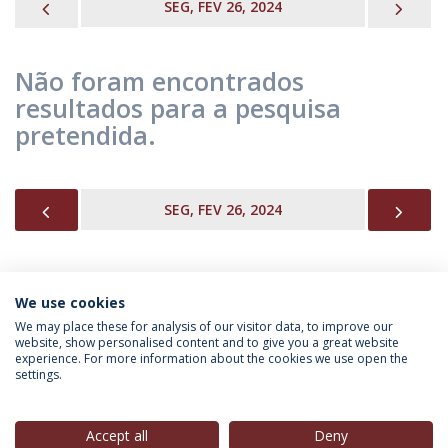
PREVIOUS
NEX
SEG, FEV 26, 2024
Não foram encontrados
resultados para a pesquisa
pretendida.
PREVIOUS
NEX
SEG, FEV 26, 2024
We use cookies
INFORMAÇÃO PARA
We may place these for analysis of our visitor data, to improve our
website, show personalised content and to give you a great website
experience. For more information about the cookies we use open the
settings.
Política de Privacidade
Termos & Condições
Direitos do Titular dos Dados
Accept all
Deny