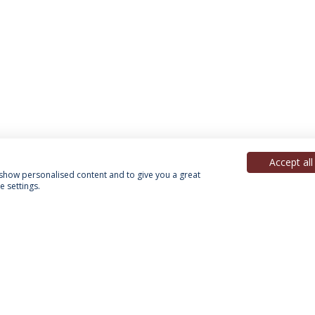
Accept all
, show personalised content and to give you a great
 settings.
Política de Privacidade
Termos & Condições
Direitos do Titular dos Dados