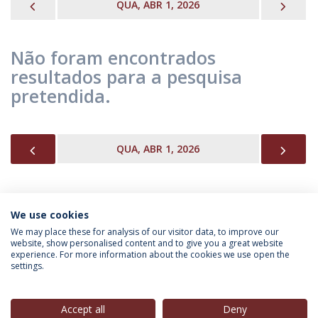
PREVIOUS
NEX
QUA, ABR 1, 2026
Não foram encontrados
resultados para a pesquisa
pretendida.
PREVIOUS
NEX
QUA, ABR 1, 2026
We use cookies
INFORMAÇÃO PARA
We may place these for analysis of our visitor data, to improve our
website, show personalised content and to give you a great website
experience. For more information about the cookies we use open the
settings.
Política de Privacidade
Termos & Condições
Direitos do Titular dos Dados
Accept all
Deny