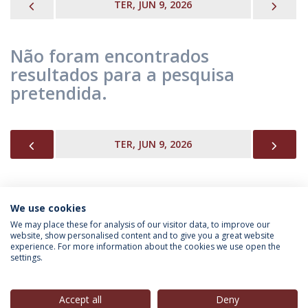
PREVIOUS
NEX
TER, JUN 9, 2026
Não foram encontrados
resultados para a pesquisa
pretendida.
PREVIOUS
NEX
TER, JUN 9, 2026
We use cookies
INFORMAÇÃO PARA
We may place these for analysis of our visitor data, to improve our
website, show personalised content and to give you a great website
experience. For more information about the cookies we use open the
settings.
Política de Privacidade
Termos & Condições
Direitos do Titular dos Dados
Accept all
Deny