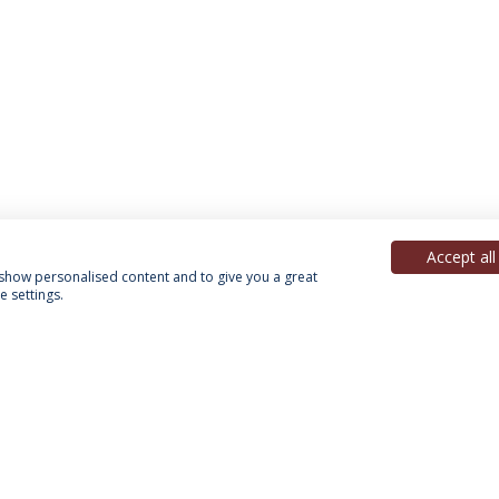
Accept all
, show personalised content and to give you a great
 settings.
Política de Privacidade
Termos & Condições
Direitos do Titular dos Dados