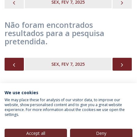
PREVIOUS
NEX
SEX, FEV 7, 2025
Não foram encontrados
resultados para a pesquisa
pretendida.
PREVIOUS
NEX
SEX, FEV 7, 2025
We use cookies
INFORMAÇÃO PARA
We may place these for analysis of our visitor data, to improve our
website, show personalised content and to give you a great website
experience. For more information about the cookies we use open the
settings.
Política de Privacidade
Termos & Condições
Direitos do Titular dos Dados
Accept all
Deny