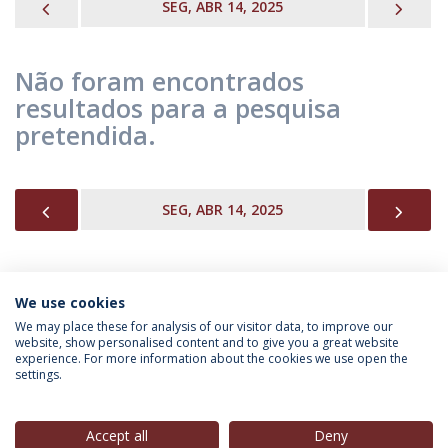
PREVIOUS
NEX
SEG, ABR 14, 2025
Não foram encontrados
resultados para a pesquisa
pretendida.
PREVIOUS
NEX
SEG, ABR 14, 2025
We use cookies
INFORMAÇÃO PARA
We may place these for analysis of our visitor data, to improve our
website, show personalised content and to give you a great website
experience. For more information about the cookies we use open the
settings.
Política de Privacidade
Termos & Condições
Direitos do Titular dos Dados
Accept all
Deny