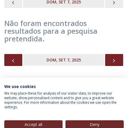
PREVIOUS
NEX
DOM, SET 7, 2025
Não foram encontrados
resultados para a pesquisa
pretendida.
PREVIOUS
NEX
DOM, SET 7, 2025
We use cookies
INFORMAÇÃO PARA
We may place these for analysis of our visitor data, to improve our
website, show personalised content and to give you a great website
experience. For more information about the cookies we use open the
settings.
Política de Privacidade
Termos & Condições
Direitos do Titular dos Dados
Accept all
Deny