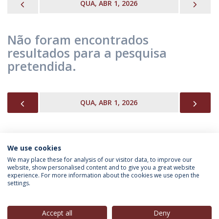
PREVIOUS
NEX
QUA, ABR 1, 2026
Não foram encontrados
resultados para a pesquisa
pretendida.
PREVIOUS
NEX
QUA, ABR 1, 2026
We use cookies
INFORMAÇÃO PARA
We may place these for analysis of our visitor data, to improve our
website, show personalised content and to give you a great website
experience. For more information about the cookies we use open the
settings.
Política de Privacidade
Termos & Condições
Direitos do Titular dos Dados
Accept all
Deny