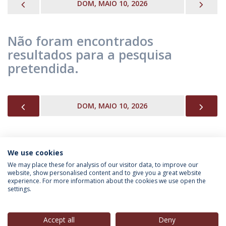
PREVIOUS
NEX
DOM, MAIO 10, 2026
Não foram encontrados
resultados para a pesquisa
pretendida.
PREVIOUS
NEX
DOM, MAIO 10, 2026
We use cookies
INFORMAÇÃO PARA
We may place these for analysis of our visitor data, to improve our
website, show personalised content and to give you a great website
experience. For more information about the cookies we use open the
settings.
Política de Privacidade
Termos & Condições
Direitos do Titular dos Dados
Accept all
Deny