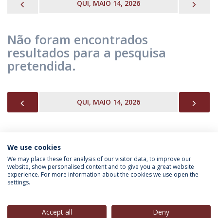
PREVIOUS
NEX
QUI, MAIO 14, 2026
Não foram encontrados
resultados para a pesquisa
pretendida.
PREVIOUS
NEX
QUI, MAIO 14, 2026
We use cookies
INFORMAÇÃO PARA
We may place these for analysis of our visitor data, to improve our
website, show personalised content and to give you a great website
experience. For more information about the cookies we use open the
settings.
Política de Privacidade
Termos & Condições
Direitos do Titular dos Dados
Accept all
Deny