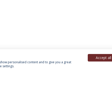
Accept all
, show personalised content and to give you a great
 settings.
Política de Privacidade
Termos & Condições
Direitos do Titular dos Dados