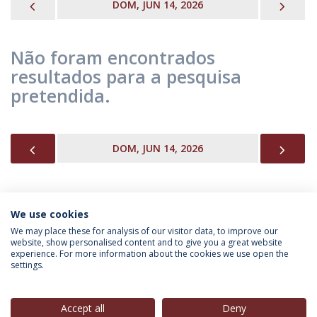
PREVIOUS
NEX
DOM, JUN 14, 2026
Não foram encontrados
resultados para a pesquisa
pretendida.
PREVIOUS
NEX
DOM, JUN 14, 2026
We use cookies
INFORMAÇÃO PARA
We may place these for analysis of our visitor data, to improve our
website, show personalised content and to give you a great website
experience. For more information about the cookies we use open the
settings.
Política de Privacidade
Termos & Condições
Direitos do Titular dos Dados
Accept all
Deny