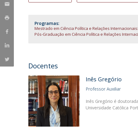
Centro de Investigação do Instituto de
Estudos Políticos
Programas:
Mestrado em Ciência Política e Relações Internacionai
Centro de Estudos Europeus
Pós-Graduação em Ciência Política e Relações Interna
Docentes
Inês Gregório
Professor Auxiliar
Inês Gregório é doutorada
Universidade Católica Por