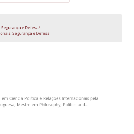
Open Day - Cimeira de Segurança IEP
I
Palestra Anual Alexis de Tocqueville
Conferências do Atlântico
Seminários Internacionais
s: Segurança e Defesa
Palestra Anual Winston Churchill
cionais: Segurança e Defesa
IEP Alumni Club
Career Day
 em Ciência Política e Relações Internacionais pela
tuguesa, Mestre em Philosophy, Politics and…