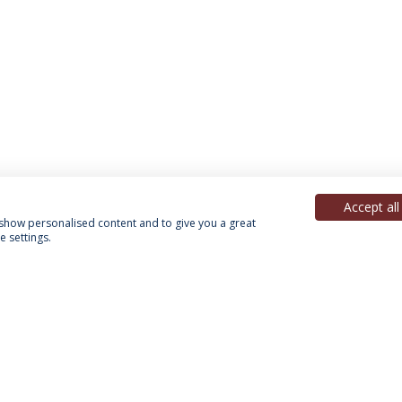
Accept all
, show personalised content and to give you a great
 settings.
Política de Privacidade
Termos & Condições
Direitos do Titular dos Dados