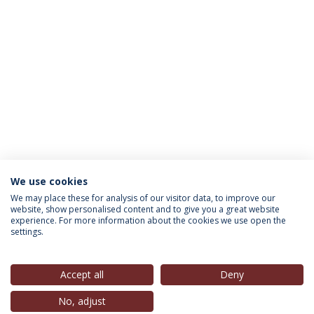
We use cookies
INFORMAÇÃO PARA
We may place these for analysis of our visitor data, to improve our
website, show personalised content and to give you a great website
experience. For more information about the cookies we use open the
settings.
Política de Privacidade
Termos & Condições
Direitos do Titular dos Dados
Accept all
Deny
No, adjust