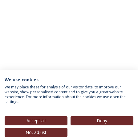
We use cookies
INFORMAÇÃO PARA
We may place these for analysis of our visitor data, to improve our
website, show personalised content and to give you a great website
experience. For more information about the cookies we use open the
settings.
Política de Privacidade
Termos & Condições
Direitos do Titular dos Dados
Accept all
Deny
No, adjust