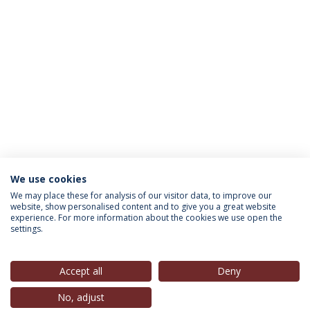
We use cookies
INFORMAÇÃO PARA
We may place these for analysis of our visitor data, to improve our
website, show personalised content and to give you a great website
experience. For more information about the cookies we use open the
settings.
Política de Privacidade
Termos & Condições
Direitos do Titular dos Dados
Accept all
Deny
No, adjust