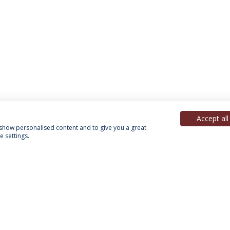
Accept all
, show personalised content and to give you a great
 settings.
Política de Privacidade
Termos & Condições
Direitos do Titular dos Dados