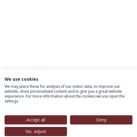
We use cookies
INFORMAÇÃO PARA
We may place these for analysis of our visitor data, to improve our
website, show personalised content and to give you a great website
experience. For more information about the cookies we use open the
settings.
Política de Privacidade
Termos & Condições
Direitos do Titular dos Dados
Accept all
Deny
No, adjust