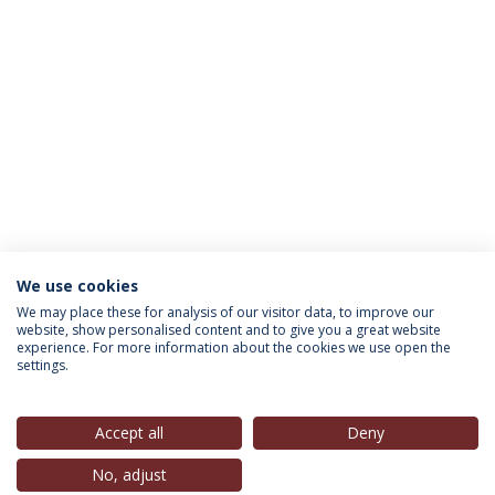
We use cookies
INFORMAÇÃO PARA
We may place these for analysis of our visitor data, to improve our
website, show personalised content and to give you a great website
experience. For more information about the cookies we use open the
settings.
Política de Privacidade
Termos & Condições
Direitos do Titular dos Dados
Accept all
Deny
No, adjust