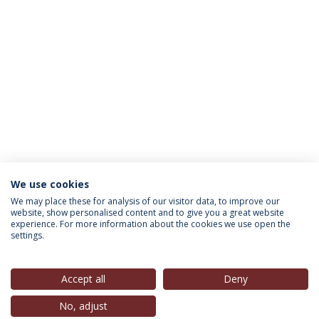
We use cookies
INFORMAÇÃO PARA
We may place these for analysis of our visitor data, to improve our
website, show personalised content and to give you a great website
experience. For more information about the cookies we use open the
settings.
Política de Privacidade
Termos & Condições
Direitos do Titular dos Dados
Accept all
Deny
No, adjust