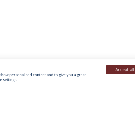
Accept all
, show personalised content and to give you a great
 settings.
Política de Privacidade
Termos & Condições
Direitos do Titular dos Dados