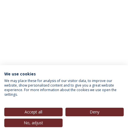
We use cookies
INFORMAÇÃO PARA
We may place these for analysis of our visitor data, to improve our
website, show personalised content and to give you a great website
experience. For more information about the cookies we use open the
settings.
Política de Privacidade
Termos & Condições
Direitos do Titular dos Dados
Accept all
Deny
No, adjust