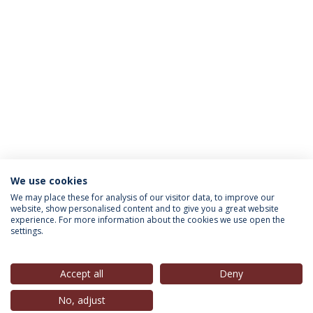
We use cookies
INFORMAÇÃO PARA
We may place these for analysis of our visitor data, to improve our
website, show personalised content and to give you a great website
experience. For more information about the cookies we use open the
settings.
Política de Privacidade
Termos & Condições
Direitos do Titular dos Dados
Accept all
Deny
No, adjust