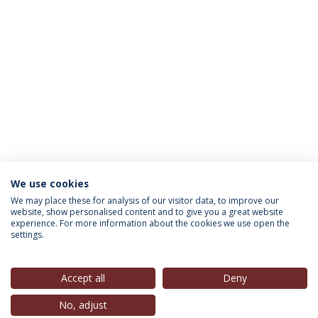
We use cookies
INFORMAÇÃO PARA
We may place these for analysis of our visitor data, to improve our
website, show personalised content and to give you a great website
experience. For more information about the cookies we use open the
settings.
Política de Privacidade
Termos & Condições
Direitos do Titular dos Dados
Accept all
Deny
No, adjust